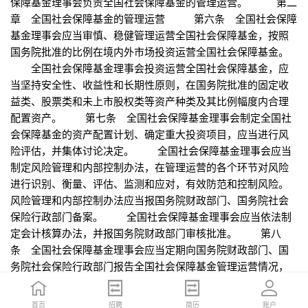
保障基金理事会负责全国社会保障基金的管理运营。 第二
章 全国社会保障基金的管理运营 第六条 全国社会保障
基金理事会应当审慎、稳健管理运营全国社会保障基金，按照
国务院批准的比例在境内外市场投资运营全国社会保障基金。
全国社会保障基金理事会投资运营全国社会保障基金，应
当坚持安全性、收益性和长期性原则，在国务院批准的固定收
益类、股票类和未上市股权类等资产种类及其比例幅度内合理
配置资产。 第七条 全国社会保障基金理事会制定全国社
会保障基金的资产配置计划、确定重大投资项目，应当进行风
险评估，并集体讨论决定。 全国社会保障基金理事会应当
制定风险管理和内部控制办法，在管理运营的各个环节对风险
进行识别、衡量、评估、监测和应对，有效防范和控制风险。
风险管理和内部控制办法应当报国务院财政部门、国务院社会
保险行政部门备案。 全国社会保障基金理事会应当依法制
定会计核算办法，并报国务院财政部门审核批准。 第八
条 全国社会保障基金理事会应当定期向国务院财政部门、国
务院社会保险行政部门报告全国社会保障基金管理运营情况，
提交财务会计报告。 第九条 全国社会保障基金理事会可
以将全国社会保障基金委托投资或者以国务院批准的其他方式
首页
首页
招聘
招聘
简历
简历
账户
账户