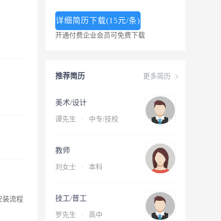
详细简历下载(15元/条)
开通付费企业会员可免费下载
推荐简历
更多简历
美术/设计
谭先生
·
中专/技校
教师
刘女士
·
本科
技工/普工
对安装流程
罗先生
·
高中