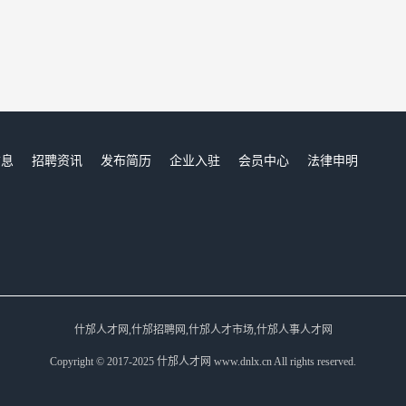
信息
招聘资讯
发布简历
企业入驻
会员中心
法律申明
们
什邡人才网,什邡招聘网,什邡人才市场,什邡人事人才网
Copyright © 2017-2025 什邡人才网 www.dnlx.cn All rights reserved.