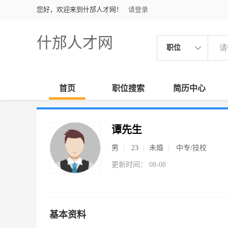
您好，欢迎来到什邡人才网！
请登录
什邡人才网
职位
首页
职位搜索
简历中心
谭先生
男
23
未婚
中专/技校
更新时间： 08-08
基本资料